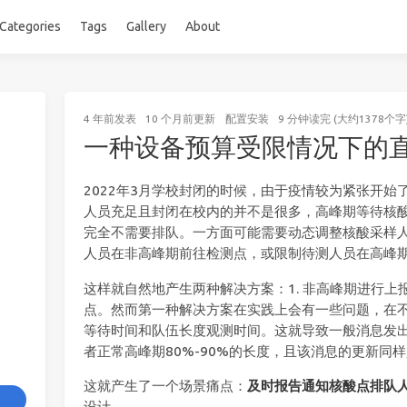
Categories
Tags
Gallery
About
4 年前
发表
10 个月前
更新
配置安装
9 分钟读完 (大约1378个字
一种设备预算受限情况下的
2022年3月学校封闭的时候，由于疫情较为紧张开
人员充足且封闭在校内的并不是很多，高峰期等待核
完全不需要排队。一方面可能需要动态调整核酸采样
人员在非高峰期前往检测点，或限制待测人员在高峰
这样就自然地产生两种解决方案：1. 非高峰期进行上报
点。然而第一种解决方案在实践上会有一些问题，在
等待时间和队伍长度观测时间。这就导致一般消息发出
者正常高峰期80%-90%的长度，且该消息的更新同
这就产生了一个场景痛点：
及时报告通知核酸点排队
设计。