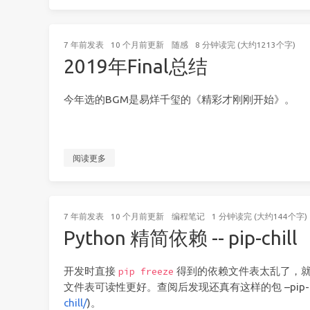
7 年前
发表
10 个月前
更新
随感
8 分钟读完 (大约1213个字)
2019年Final总结
今年选的BGM是易烊千玺的《精彩才刚刚开始》。
阅读更多
7 年前
发表
10 个月前
更新
编程笔记
1 分钟读完 (大约144个字)
Python 精简依赖 -- pip-chill
开发时直接
得到的依赖文件表太乱了，就
pip freeze
文件表可读性更好。查阅后发现还真有这样的包 –pip-chi
chill/
)。