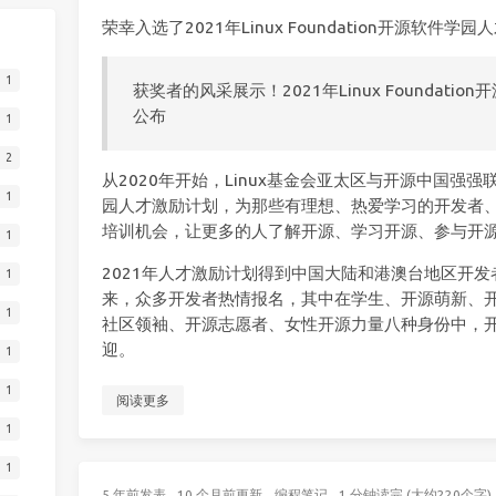
荣幸入选了2021年Linux Foundation开源软件学
1
获奖者的风采展示！2021年Linux Foundat
公布
1
2
从2020年开始，Linux基金会亚太区与开源中国强强
1
园人才激励计划，为那些有理想、热爱学习的开发者
培训机会，让更多的人了解开源、学习开源、参与开
1
2021年人才激励计划得到中国大陆和港澳台地区开
1
来，众多开发者热情报名，其中在学生、开源萌新、
1
社区领袖、开源志愿者、女性开源力量八种身份中，
迎。
1
1
阅读更多
1
1
5 年前
发表
10 个月前
更新
编程笔记
1 分钟读完 (大约220个字)