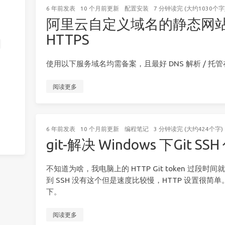
6 年前
发表
10 个月前
更新
配置安装
7 分钟读完 (大约1030个字
阿里云自定义域名的静态网站部署 
HTTPS
使用以下服务域名均需备案，且最好 DNS 解析 / 托
阅读更多
6 年前
发表
10 个月前
更新
编程笔记
3 分钟读完 (大约424个字)
git-解决 Windows 下Git S
不知道为啥，我电脑上的 HTTP Git token 过
到 SSH 没有这个但是速度比较慢，HTTP 设置很简
下。
阅读更多