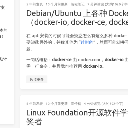
5 年前
发表
10 个月前
更新
编程笔记
7 分钟读完 (大约1020个字
方案
Debian/Ubuntu 上各种 D
（docker-io, docker-ce, doc
版本的
在 apt 安装的时候可能会疑惑怎么有这么多种 docker
ee）
要卸载另外的，并称其他为 “
过时的
”，然而可能却并
题。
激励计
一句话概括：
docker-ce
由 docker.com，
docker-io
由
需一行命令，并且我也推荐用
docker-io
。
阅读更多
5 年前
发表
10 个月前
更新
宣传稿
4 分钟读完 (大约592个字)
Linux Foundation开
奖者