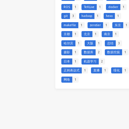
ROS
1
TeXLive
1
docker
1
git
3
hadoop
1
hexo
1
makefile
1
zerotier
1
东京
1
京都
1
北京
1
南京
1
哈尔滨
1
大阪
1
总结
3
摄影
1
数据库
2
数据挖掘
1
日本
1
机器学习
2
正则表达式
1
直播
1
绥化
1
网络
1