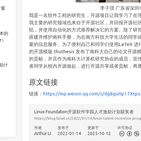
李子强 广东省深圳
方案
我是一名软件工程的研究生，开源项目让我学习了在
我主要的研究领域也来自于开源社区，并回报开源社
陷，并使用自动化的方式推荐解决它的方案。除了研究外，
版本的
搭建并维护南科手册，为在南方科技大学生活的同学
ee）
量的信息服务。为了便利自己和同学们使用LaTeX 
的开源模版 thuthesis 发布了南科大自己的论文
的贡献，并且作为南科大计算机研究协会的成员，宣
激励计
者同学从校内开源做起，进行开源共享或者贡献，再
原文链接
链接：
https://mp.weixin.qq.com/s/dg8guHp17Xt
Linux Foundation开源软件学园人才激励计划获奖者
https://blog.liziwl.cn/2022/01/14/linux-talent-incentive-pr
作者
发布于
更新于
许可协议
Arthur LI
2022-01-14
2025-10-12