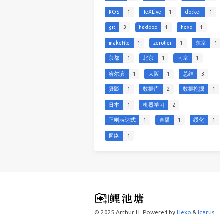
ROS
1
TeXLive
1
docker
1
git
3
hadoop
1
hexo
1
makefile
1
zerotier
1
东京
1
京都
1
北京
1
南京
1
哈尔滨
1
大阪
1
总结
3
摄影
1
数据库
2
数据挖掘
1
日本
1
机器学习
2
正则表达式
1
直播
1
绥化
1
网络
1
© 2025 Arthur LI
Powered by
Hexo
&
Icarus