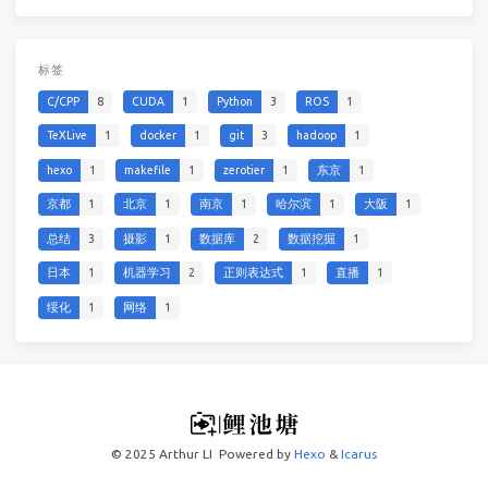
标签
C/CPP
8
CUDA
1
Python
3
ROS
1
TeXLive
1
docker
1
git
3
hadoop
1
hexo
1
makefile
1
zerotier
1
东京
1
京都
1
北京
1
南京
1
哈尔滨
1
大阪
1
总结
3
摄影
1
数据库
2
数据挖掘
1
日本
1
机器学习
2
正则表达式
1
直播
1
绥化
1
网络
1
© 2025 Arthur LI
Powered by
Hexo
&
Icarus