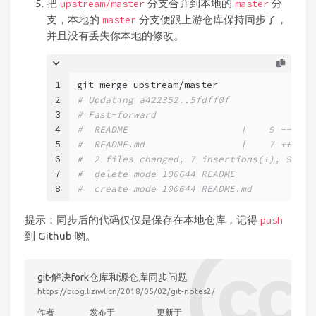
把
分支合并到本地的
分
upstream/master
master
支，本地的
分支便跟上游仓库保持同步了，
master
并且没有丢失你本地的修改。
1
git merge upstream/master
2
# Updating a422352..5fdff0f
3
# Fast-forward
4
#  README                    |    9 ------
5
#  README.md                 |    7 ++++++
6
#  2 files changed, 7 insertions(+), 9 del
7
#  delete mode 100644 README
8
#  create mode 100644 README.md
提示：同步后的代码仅仅是保存在本地仓库，记得
push
到 Github 哟。
git-解决fork仓库和源仓库同步问题
https://blog.liziwl.cn/2018/05/02/git-notes2/
作者
发布于
更新于