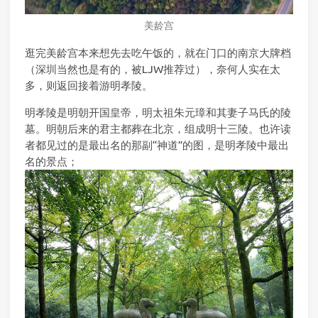
美龄宫
逛完美龄宫本来想先去吃午饭的，就在门口的南京大牌档
（深圳当然也是有的，被LJW推荐过），奈何人实在太
多，则返回接着游明孝陵。
明孝陵是明朝开国皇帝，明太祖朱元璋和其妻子马氏的陵
墓。明朝后来的君主都葬在北京，组成明十三陵。也许读
者都见过的是最出名的那副“神道”的图，是明孝陵中最出
名的景点；