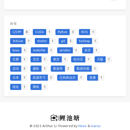
标签
C/CPP
8
CUDA
1
Python
3
ROS
1
TeXLive
1
docker
1
git
3
hadoop
1
hexo
1
makefile
1
zerotier
1
东京
1
京都
1
北京
1
南京
1
哈尔滨
1
大阪
1
总结
3
摄影
1
数据库
2
数据挖掘
1
日本
1
机器学习
2
正则表达式
1
直播
1
绥化
1
网络
1
© 2025 Arthur LI
Powered by
Hexo
&
Icarus