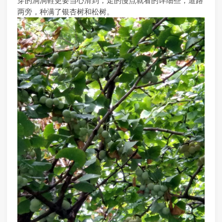
穿的洞洞鞋更要当心滑到，走的慢点就看的详细些，道路
两旁，种满了银杏树和松树。