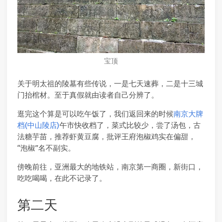
宝顶
关于明太祖的陵墓有些传说，一是七天速葬，二是十三城
门抬棺材。至于真假就由读者自己分辨了。
逛完这个算是可以吃午饭了，我们返回来的时候
南京大牌
档(中山陵店)
午市快收档了，菜式比较少，尝了汤包，古
法糖芋苗，推荐虾黄豆腐，批评王府泡椒鸡实在偏甜，
“泡椒”名不副实。
傍晚前往，亚洲最大的地铁站，南京第一商圈，新街口，
吃吃喝喝，在此不记录了。
第二天