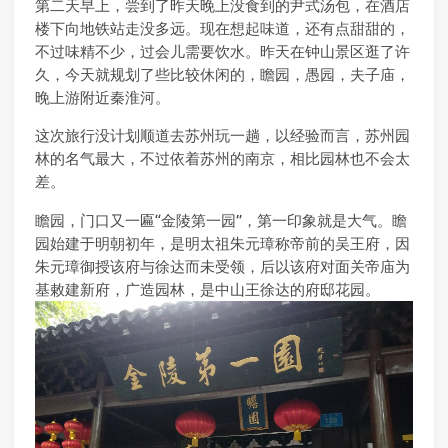
第二天早上，尝到了昨天晚上没食到的尹式汤包，在酒店
楼下向地铁站走没多远。现在想起味道，还有点甜甜的，
不过味精不少，过会儿需要饮水。昨天在钟山景区逛了许
久，今天就规划了些比较休闲的，瞻园，愚园，夫子庙，
晚上游附近秦淮河。
这次旅行没计划顺道去苏州玩一趟，以经验而言，苏州园
林的名气最大，不过依着苏州的南京，相比园林也不会太
差。
瞻园，门口又一匾“金陵第一园”，第一印象就是大气。瞻
园始建于明朝初年，是明太祖朱元璋称帝前的吴王府，因
朱元璋御授该府与徐达而未受领，后以该府对面关帝庙为
基敕建新府，广造园林，是中山王徐达的府邸花园。