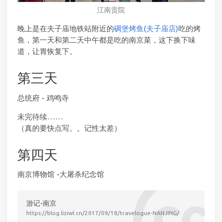
江南贡院
晚上是在夫子庙地铁站附近的
碉堡烤鱼(夫子庙店)
吃的烤
鱼，第一天和第二天中午都是吃的南京菜，这下换下味
道，让胃恢复下。
第三天
总统府 - 鸡鸣寺
未完待续……
（真的要快点写。。记性太差）
第四天
南京博物馆 -大屠杀纪念馆
游记-南京
https://blog.liziwl.cn/2017/09/18/travelogue-NANJING/