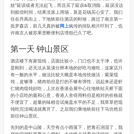
娃”延误或者无法起飞，而且买了延误&取消险，延误没达
到赔偿时间，结果没派上用场，算是花钱买心安了。我们
住在丹凤街上，下地铁前往酒店的时候，路过了南京第一
批罗森店，前几天真的被
网上
疯传的排队相片吓到了，也
许南京人被苏果垄断便利店埋怨已久了吧。
第一天 钟山景区
酒店楼下有家馄饨，店面比较小，门口也不太干净，也许
是刚到，还无法从装潢分辨本地的好吃与难吃，这家店只
有一般的水平，做法比较大概是本地传统做法：紫菜馄
饨，皮够薄，猪肉馅但是打的不够有弹性，说起来还是虾
仁猪肉馄饨好吃，上次在香港会展中心往地铁站天桥下面
的小店吃的最和心意，香港人舍得用料但是相对的价格就
不便宜了，超量的味精尝试掩盖水平的不足，我草草把馄
饨吃完没喝汤就离开了。之后我们乘地铁前往下马坊然后
前往钟山景区。
先到的是中山陵，天空有点小雨落下，把青石润湿了，我