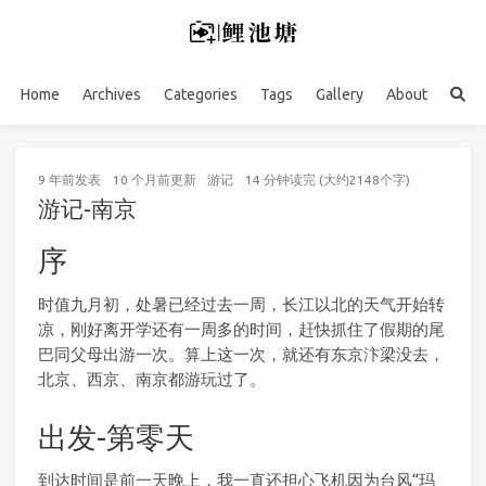
Home
Archives
Categories
Tags
Gallery
About
9 年前
发表
10 个月前
更新
游记
14 分钟读完 (大约2148个字)
游记-南京
序
时值九月初，处暑已经过去一周，长江以北的天气开始转
凉，刚好离开学还有一周多的时间，赶快抓住了假期的尾
巴同父母出游一次。算上这一次，就还有东京汴梁没去，
北京、西京、南京都游玩过了。
出发-第零天
到达时间是前一天晚上，我一直还担心飞机因为台风“玛