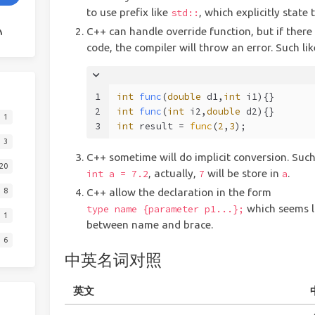
to use prefix like
, which explicitly state
std::
C++ can handle override function, but if there
code, the compiler will throw an error. Such lik
1
int
func
(
double
 d1,
int
 i1)
{}
2
int
func
(
int
 i2,
double
 d2)
{}
1
3
int
 result = 
func
(
2
,
3
);
3
C++ sometime will do implicit conversion. Such
20
, actually,
will be store in
.
int a = 7.2
7
a
C++ allow the declaration in the form
8
which seems li
type name {parameter p1...};
1
between name and brace.
6
中英名词对照
英文