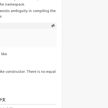
 the namespace.
 exists ambiguity in compiling the
e:
 like
ke constructor. There is no equal
中文