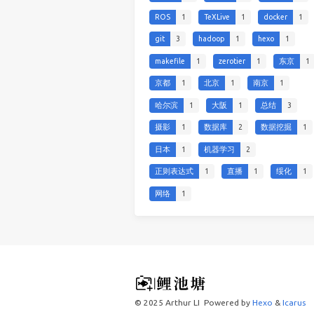
ROS
1
TeXLive
1
docker
1
git
3
hadoop
1
hexo
1
makefile
1
zerotier
1
东京
1
京都
1
北京
1
南京
1
哈尔滨
1
大阪
1
总结
3
摄影
1
数据库
2
数据挖掘
1
日本
1
机器学习
2
正则表达式
1
直播
1
绥化
1
网络
1
© 2025 Arthur LI
Powered by
Hexo
&
Icarus