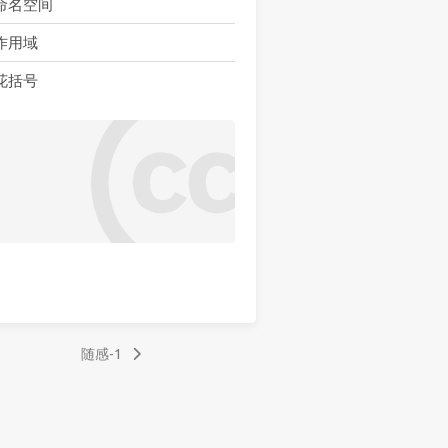
命名空间
作用域
花括号
随感-1